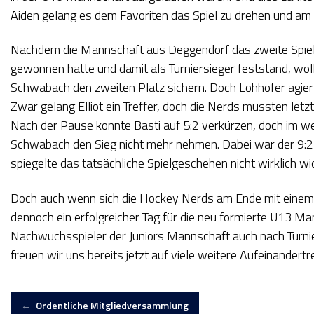
Aiden gelang es dem Favoriten das Spiel zu drehen und am E
Nachdem die Mannschaft aus Deggendorf das zweite Spiel
gewonnen hatte und damit als Turniersieger feststand, wo
Schwabach den zweiten Platz sichern. Doch Lohhofer agiert
Zwar gelang Elliot ein Treffer, doch die Nerds mussten letz
Nach der Pause konnte Basti auf 5:2 verkürzen, doch im we
Schwabach den Sieg nicht mehr nehmen. Dabei war der 9:2 
spiegelte das tatsächliche Spielgeschehen nicht wirklich wi
Doch auch wenn sich die Hockey Nerds am Ende mit einem 
dennoch ein erfolgreicher Tag für die neu formierte U13 Ma
Nachwuchsspieler der Juniors Mannschaft auch nach Turni
freuen wir uns bereits jetzt auf viele weitere Aufeinandert
Artikel-
←
Ordentliche Mitgliedversammlung