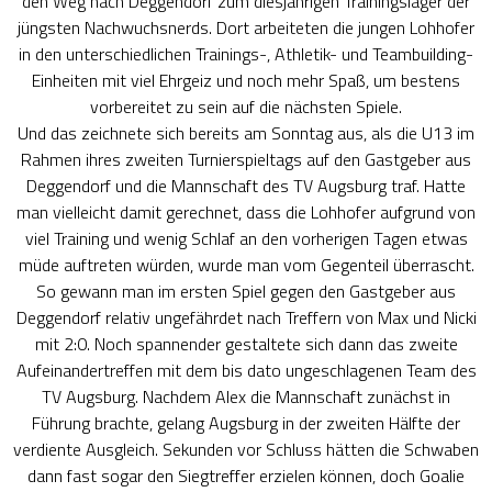
den Weg nach Deggendorf zum diesjährigen Trainingslager der
jüngsten Nachwuchsnerds. Dort arbeiteten die jungen Lohhofer
in den unterschiedlichen Trainings-, Athletik- und Teambuilding-
Einheiten mit viel Ehrgeiz und noch mehr Spaß, um bestens
vorbereitet zu sein auf die nächsten Spiele.
Und das zeichnete sich bereits am Sonntag aus, als die U13 im
Rahmen ihres zweiten Turnierspieltags auf den Gastgeber aus
Deggendorf und die Mannschaft des TV Augsburg traf. Hatte
man vielleicht damit gerechnet, dass die Lohhofer aufgrund von
viel Training und wenig Schlaf an den vorherigen Tagen etwas
müde auftreten würden, wurde man vom Gegenteil überrascht.
So gewann man im ersten Spiel gegen den Gastgeber aus
Deggendorf relativ ungefährdet nach Treffern von Max und Nicki
mit 2:0. Noch spannender gestaltete sich dann das zweite
Aufeinandertreffen mit dem bis dato ungeschlagenen Team des
TV Augsburg. Nachdem Alex die Mannschaft zunächst in
Führung brachte, gelang Augsburg in der zweiten Hälfte der
verdiente Ausgleich. Sekunden vor Schluss hätten die Schwaben
dann fast sogar den Siegtreffer erzielen können, doch Goalie