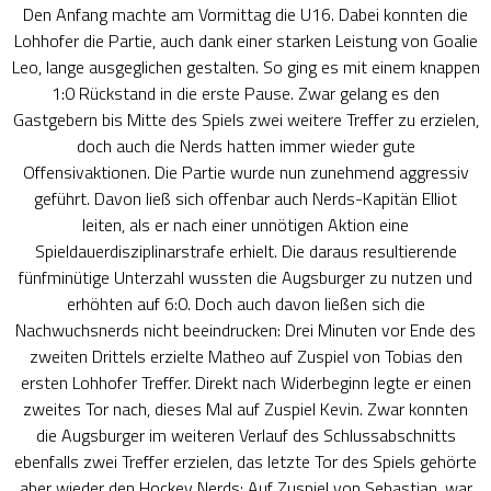
Den Anfang machte am Vormittag die U16. Dabei konnten die
Lohhofer die Partie, auch dank einer starken Leistung von Goalie
Leo, lange ausgeglichen gestalten. So ging es mit einem knappen
1:0 Rückstand in die erste Pause. Zwar gelang es den
Gastgebern bis Mitte des Spiels zwei weitere Treffer zu erzielen,
doch auch die Nerds hatten immer wieder gute
Offensivaktionen. Die Partie wurde nun zunehmend aggressiv
geführt. Davon ließ sich offenbar auch Nerds-Kapitän Elliot
leiten, als er nach einer unnötigen Aktion eine
Spieldauerdisziplinarstrafe erhielt. Die daraus resultierende
fünfminütige Unterzahl wussten die Augsburger zu nutzen und
erhöhten auf 6:0. Doch auch davon ließen sich die
Nachwuchsnerds nicht beeindrucken: Drei Minuten vor Ende des
zweiten Drittels erzielte Matheo auf Zuspiel von Tobias den
ersten Lohhofer Treffer. Direkt nach Widerbeginn legte er einen
zweites Tor nach, dieses Mal auf Zuspiel Kevin. Zwar konnten
die Augsburger im weiteren Verlauf des Schlussabschnitts
ebenfalls zwei Treffer erzielen, das letzte Tor des Spiels gehörte
aber wieder den Hockey Nerds: Auf Zuspiel von Sebastian, war