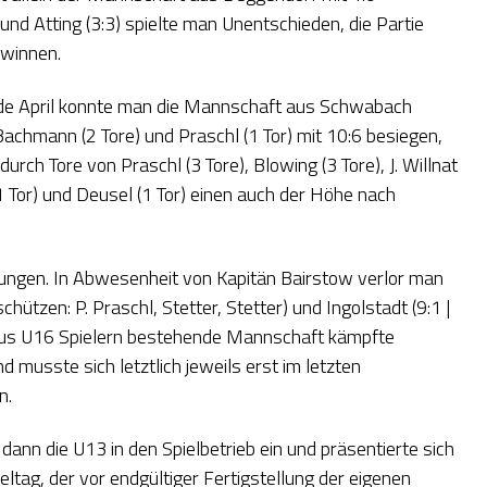
nd Atting (3:3) spielte man Unentschieden, die Partie
gewinnen.
Ende April konnte man die Mannschaft aus Schwabach
Bachmann (2 Tore) und Praschl (1 Tor) mit 10:6 besiegen,
rch Tore von Praschl (3 Tore), Blowing (3 Tore), J. Willnat
(1 Tor) und Deusel (1 Tor) einen auch der Höhe nach
stungen. In Abwesenheit von Kapitän Bairstow verlor man
hützen: P. Praschl, Stetter, Stetter) und Ingolstadt (9:1 |
te aus U16 Spielern bestehende Mannschaft kämpfte
 musste sich letztlich jeweils erst im letzten
en.
nn die U13 in den Spielbetrieb ein und präsentierte sich
eltag, der vor endgültiger Fertigstellung der eigenen