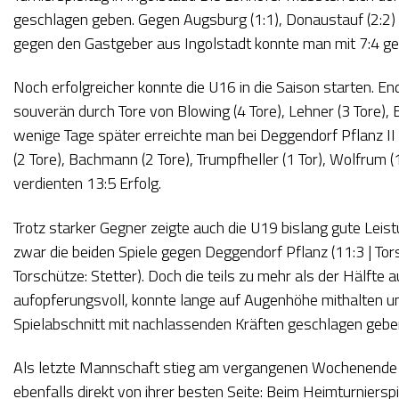
geschlagen geben. Gegen Augsburg (1:1), Donaustauf (2:2) u
gegen den Gastgeber aus Ingolstadt konnte man mit 7:4 
Noch erfolgreicher konnte die U16 in die Saison starten. 
souverän durch Tore von Blowing (4 Tore), Lehner (3 Tore), 
wenige Tage später erreichte man bei Deggendorf Pflanz II du
(2 Tore), Bachmann (2 Tore), Trumpfheller (1 Tor), Wolfrum 
verdienten 13:5 Erfolg.
Trotz starker Gegner zeigte auch die U19 bislang gute Lei
zwar die beiden Spiele gegen Deggendorf Pflanz (11:3 | Torsc
Torschütze: Stetter). Doch die teils zu mehr als der Hälf
aufopferungsvoll, konnte lange auf Augenhöhe mithalten und
Spielabschnitt mit nachlassenden Kräften geschlagen geb
Als letzte Mannschaft stieg am vergangenen Wochenende da
ebenfalls direkt von ihrer besten Seite: Beim Heimturnierspi