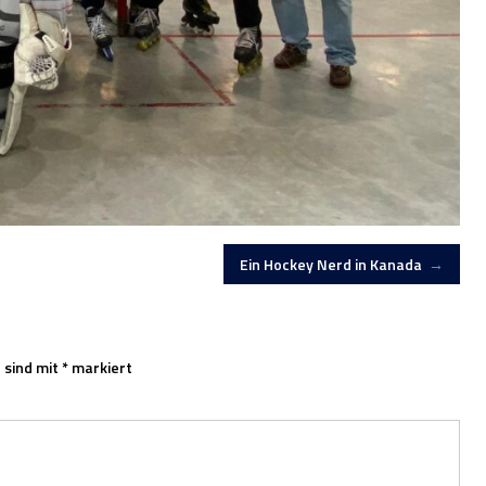
Ein Hockey Nerd in Kanada
→
 sind mit
*
markiert