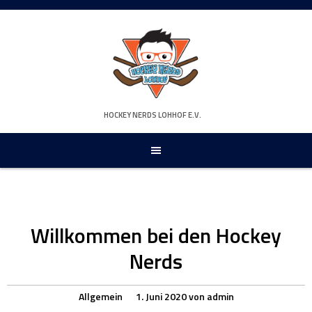
Springe
zum
Inhalt
HOCKEY NERDS LOHHOF E.V.
Willkommen bei den Hockey
Nerds
Allgemein
1. Juni 2020
von
admin