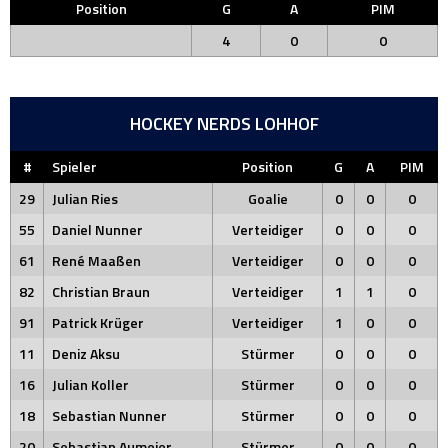
Position
G
A
PIM
4
0
0
HOCKEY NERDS LOHHOF
#
Spieler
Position
G
A
PIM
29
Julian Ries
Goalie
0
0
0
55
Daniel Nunner
Verteidiger
0
0
0
61
René Maaßen
Verteidiger
0
0
0
82
Christian Braun
Verteidiger
1
1
0
91
Patrick Krüger
Verteidiger
1
0
0
11
Deniz Aksu
Stürmer
0
0
0
16
Julian Koller
Stürmer
0
0
0
18
Sebastian Nunner
Stürmer
0
0
0
20
Sebastian Aumeier
Stürmer
0
0
0