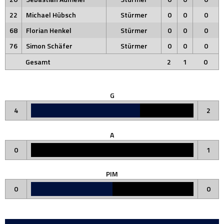
22
Michael Hübsch
Stürmer
0
0
0
68
Florian Henkel
Stürmer
0
0
0
76
Simon Schäfer
Stürmer
0
0
0
Gesamt
2
1
0
G
4
2
A
0
1
PIM
0
0