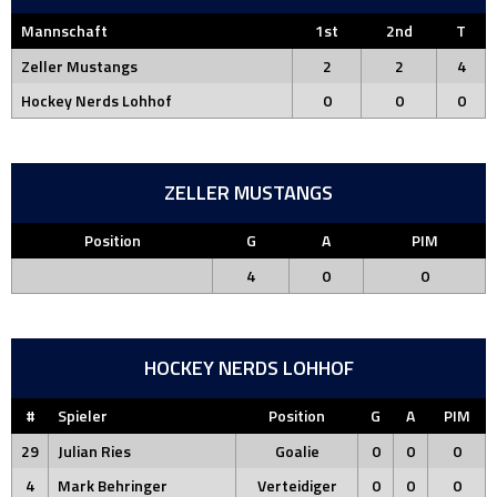
Mannschaft
1st
2nd
T
Zeller Mustangs
2
2
4
Hockey Nerds Lohhof
0
0
0
ZELLER MUSTANGS
Position
G
A
PIM
4
0
0
HOCKEY NERDS LOHHOF
#
Spieler
Position
G
A
PIM
29
Julian Ries
Goalie
0
0
0
4
Mark Behringer
Verteidiger
0
0
0