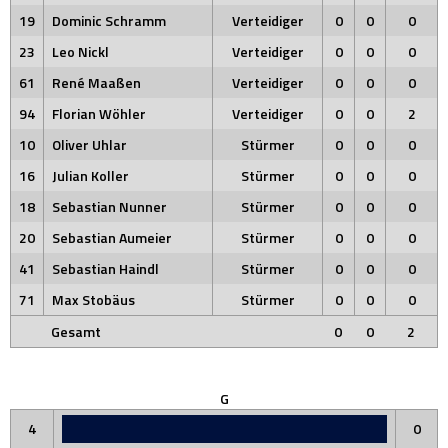
19
Dominic Schramm
Verteidiger
0
0
0
23
Leo Nickl
Verteidiger
0
0
0
61
René Maaßen
Verteidiger
0
0
0
94
Florian Wöhler
Verteidiger
0
0
2
10
Oliver Uhlar
Stürmer
0
0
0
16
Julian Koller
Stürmer
0
0
0
18
Sebastian Nunner
Stürmer
0
0
0
20
Sebastian Aumeier
Stürmer
0
0
0
41
Sebastian Haindl
Stürmer
0
0
0
71
Max Stobäus
Stürmer
0
0
0
Gesamt
0
0
2
G
4
0