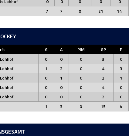
ds Lohhof
0
0
0
0
0
7
7
0
21
14
HOCKEY
ft
G
A
PIM
GP
P
 Lohhof
0
0
0
3
0
 Lohhof
1
2
0
4
3
 Lohhof
0
1
0
2
1
 Lohhof
0
0
0
4
0
 Lohhof
0
0
0
2
0
1
3
0
15
4
INSGESAMT