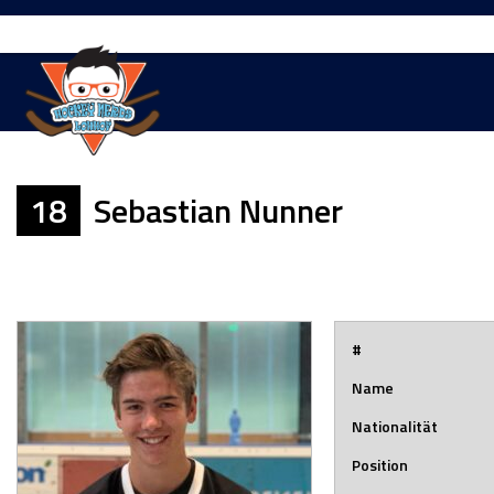
Springe
zum
Inhalt
18
Sebastian Nunner
#
Name
Nationalität
Position