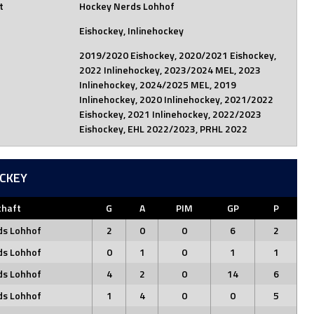
t
Hockey Nerds Lohhof
Eishockey, Inlinehockey
2019/2020 Eishockey, 2020/2021 Eishockey,
2022 Inlinehockey, 2023/2024 MEL, 2023
Inlinehockey, 2024/2025 MEL, 2019
Inlinehockey, 2020 Inlinehockey, 2021/2022
Eishockey, 2021 Inlinehockey, 2022/2023
Eishockey, EHL 2022/2023, PRHL 2022
OCKEY
haft
G
A
PIM
GP
P
ds Lohhof
2
0
0
6
2
ds Lohhof
0
1
0
1
1
ds Lohhof
4
2
0
14
6
ds Lohhof
1
4
0
0
5