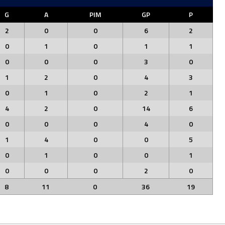
G
A
PIM
GP
P
2
0
0
6
2
0
1
0
1
1
0
0
0
3
0
1
2
0
4
3
0
1
0
2
1
4
2
0
14
6
0
0
0
4
0
1
4
0
0
5
0
1
0
0
1
0
0
0
2
0
8
11
0
36
19