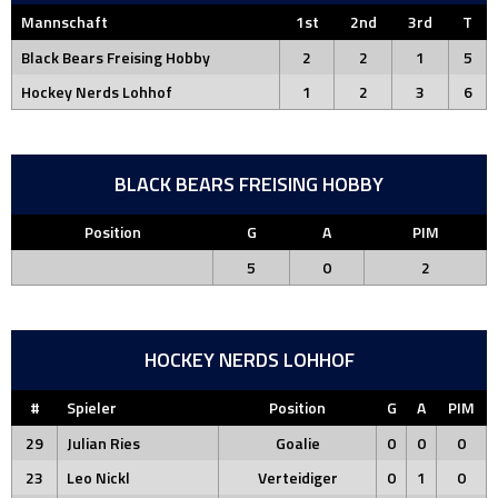
Mannschaft
1st
2nd
3rd
T
Black Bears Freising Hobby
2
2
1
5
Hockey Nerds Lohhof
1
2
3
6
BLACK BEARS FREISING HOBBY
Position
G
A
PIM
5
0
2
HOCKEY NERDS LOHHOF
#
Spieler
Position
G
A
PIM
29
Julian Ries
Goalie
0
0
0
23
Leo Nickl
Verteidiger
0
1
0