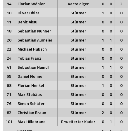
94
Florian Wöhler
Verteidiger
0
0
2
10
Oliver Uhlar
Stürmer
1
0
0
11
Deniz Aksu
Stürmer
0
0
0
18
Sebastian Nunner
Stürmer
0
0
0
20
Sebastian Aumeier
Stürmer
1
1
0
22
Michael Hübsch
Stürmer
0
0
0
24
Tobias Franz
Stürmer
0
0
0
41
Sebastian Haindl
Stürmer
1
1
0
55
Daniel Nunner
Stürmer
0
0
0
68
Florian Henkel
Stürmer
1
0
0
71
Max Stobäus
Stürmer
0
0
0
76
Simon Schäfer
Stürmer
0
0
0
82
Christian Braun
Stürmer
2
0
0
101
Max Hillebrand
Erweiterter Kader
0
1
0
Gesamt
6
4
2