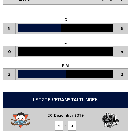
G
5
6
A
0
4
PIM
2
2
LETZTE VERANSTALTUNGEN
20. Dezember 2019
-
9
3