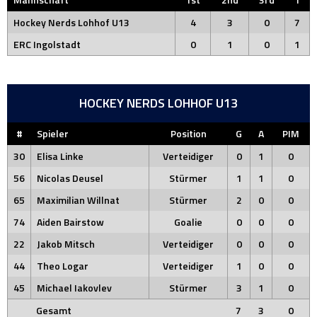
Hockey Nerds Lohhof U13
4
3
0
7
ERC Ingolstadt
0
1
0
1
HOCKEY NERDS LOHHOF U13
#
Spieler
Position
G
A
PIM
30
Elisa Linke
Verteidiger
0
1
0
56
Nicolas Deusel
Stürmer
1
1
0
65
Maximilian Willnat
Stürmer
2
0
0
74
Aiden Bairstow
Goalie
0
0
0
22
Jakob Mitsch
Verteidiger
0
0
0
44
Theo Logar
Verteidiger
1
0
0
45
Michael Iakovlev
Stürmer
3
1
0
Gesamt
7
3
0