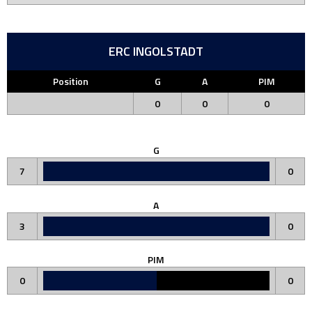
ERC INGOLSTADT
Position
G
A
PIM
0
0
0
G
7
0
A
3
0
PIM
0
0