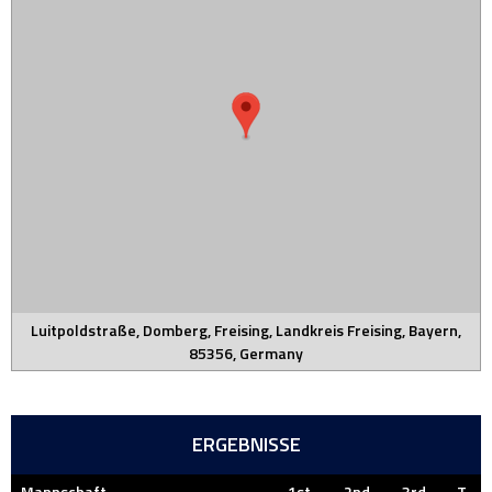
Luitpoldstraße, Domberg, Freising, Landkreis Freising, Bayern,
85356, Germany
ERGEBNISSE
Mannschaft
1st
2nd
3rd
T