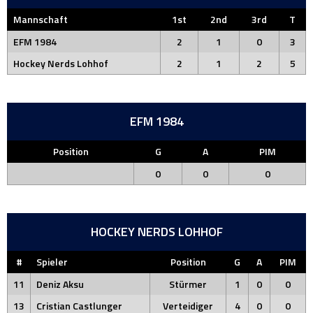
Mannschaft
1st
2nd
3rd
T
EFM 1984
2
1
0
3
Hockey Nerds Lohhof
2
1
2
5
EFM 1984
Position
G
A
PIM
0
0
0
HOCKEY NERDS LOHHOF
#
Spieler
Position
G
A
PIM
11
Deniz Aksu
Stürmer
1
0
0
13
Cristian Castlunger
Verteidiger
4
0
0