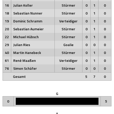
16
Julian Koller
Stürmer
0
1
0
18
Sebastian Nunner
Stürmer
0
1
0
19
Dominic Schramm
Verteidiger
0
1
0
20
Sebastian Aumeier
Stürmer
0
1
0
22
Michael Hübsch
Stürmer
0
1
0
29
Julian Ries
Goalie
0
0
0
40
Martin Hanebeck
Stürmer
0
1
0
61
René Maaßen
Verteidiger
0
1
0
76
Simon Schäfer
Stürmer
0
0
0
Gesamt
5
7
0
G
0
5
A