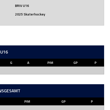
BRIV U16
2025 Skaterhockey
 U16
G
A
PIM
GP
P
INSGESAMT
PIM
GP
P