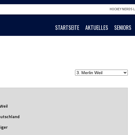
HOCKEY NERDS L
STARTSEITE
AKTUELLES
SENIORS
 Weil
utschland
diger