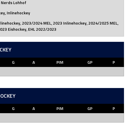
 Nerds Lohhof
ey, Inlinehockey
nlinehockey, 2023/2024 MEL, 2023 Inlinehockey, 2024/2025 MEL,
023 Eishockey, EHL 2022/2023
OCKEY
G
A
PIM
GP
P
HOCKEY
G
A
PIM
GP
P