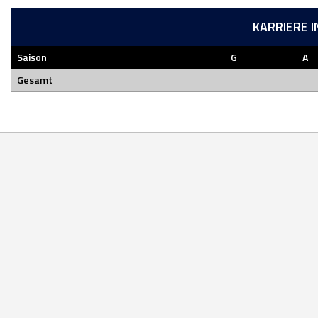
KARRIERE 
Saison
G
A
Gesamt