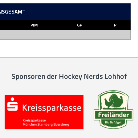
INSGESAMT
PIM
GP
P
Sponsoren der Hockey Nerds Lohhof