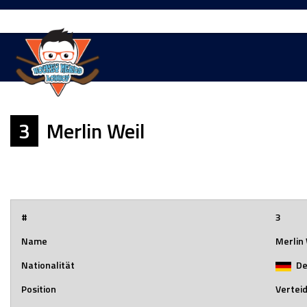
Springe
zum
Inhalt
3
Merlin Weil
#
3
Name
Merlin
Nationalität
De
Position
Vertei