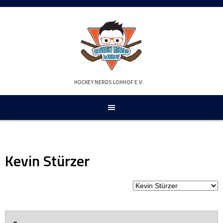
Springe
zum
Inhalt
HOCKEY NERDS LOHHOF E.V.
Kevin Stürzer