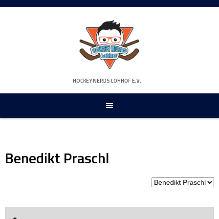
Springe
zum
Inhalt
HOCKEY NERDS LOHHOF E.V.
Benedikt Praschl