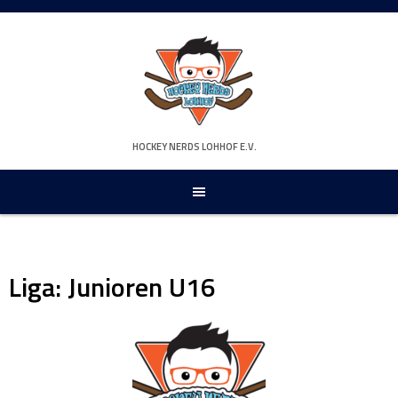
Springe
zum
Inhalt
HOCKEY NERDS LOHHOF E.V.
Liga:
Junioren U16