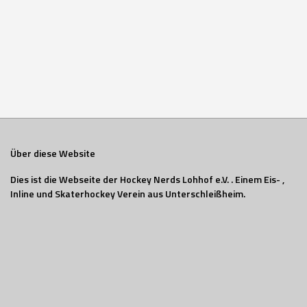
Über diese Website
Dies ist die Webseite der Hockey Nerds Lohhof e.V. . Einem Eis- ,
Inline und Skaterhockey Verein aus Unterschleißheim.