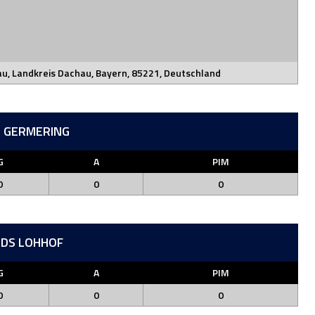
u, Landkreis Dachau, Bayern, 85221, Deutschland
 GERMERING
G
A
PIM
0
0
0
RDS LOHHOF
G
A
PIM
0
0
0