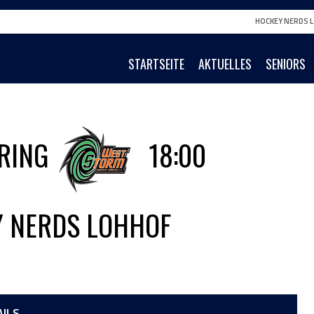
HOCKEY NERDS L
STARTSEITE
AKTUELLES
SENIORS
RING
18:00
 NERDS LOHHOF
AILS