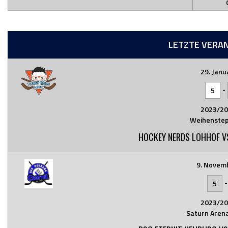
LETZTE VERA
29. Janu
-
5
2023/20
Weihenstep
HOCKEY NERDS LOHHOF VS
9. Novem
5
2023/20
Saturn Arena