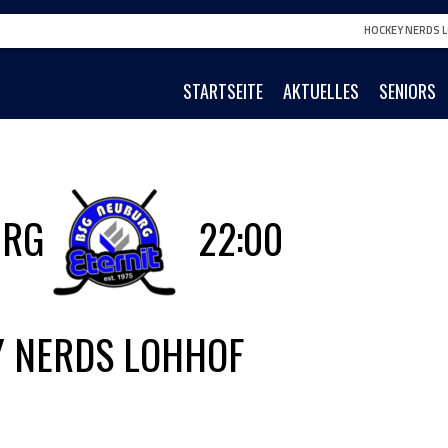
HOCKEY NERDS L
STARTSEITE
AKTUELLES
SENIORS
URG
22:00
 NERDS LOHHOF