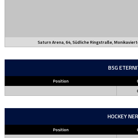
Saturn Arena, 64, Südliche Ringstraße, Monikaviert
BSG ETERN
Position
HOCKEY NE
Position