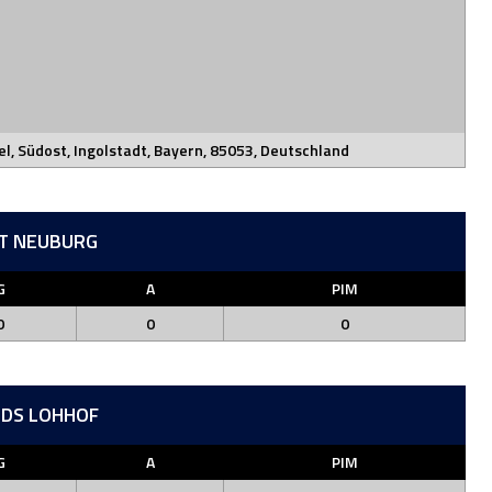
el, Südost, Ingolstadt, Bayern, 85053, Deutschland
IT NEUBURG
G
A
PIM
0
0
0
RDS LOHHOF
G
A
PIM