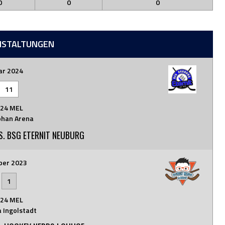
0
0
0
NSTALTUNGEN
ar 2024
11
24 MEL
han Arena
. BSG ETERNIT NEUBURG
ber 2023
-
1
24 MEL
 Ingolstadt