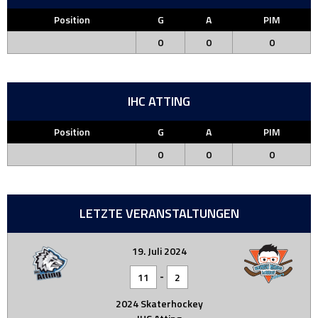
Position
G
A
PIM
0
0
0
IHC ATTING
Position
G
A
PIM
0
0
0
LETZTE VERANSTALTUNGEN
19. Juli 2024
-
11
2
2024 Skaterhockey