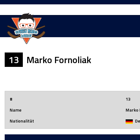
Springe
zum
Inhalt
13
Marko Fornoliak
#
13
Name
Marko 
Nationalität
De