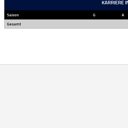
KARRIERE 
Saison
G
A
Gesamt