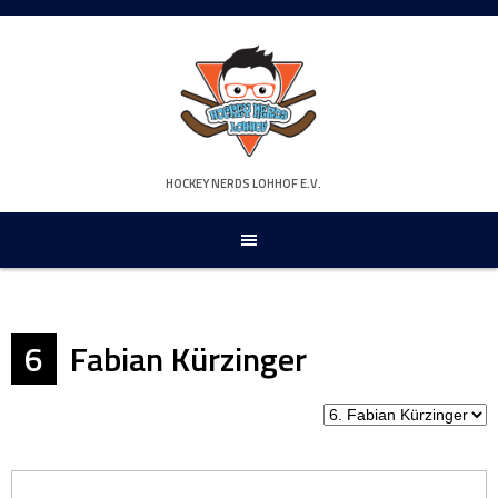
Springe
zum
Inhalt
HOCKEY NERDS LOHHOF E.V.
6
Fabian Kürzinger