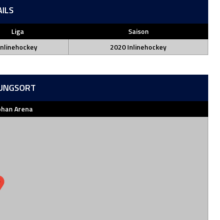
AILS
Liga
Saison
Inlinehockey
2020 Inlinehockey
UNGSORT
han Arena