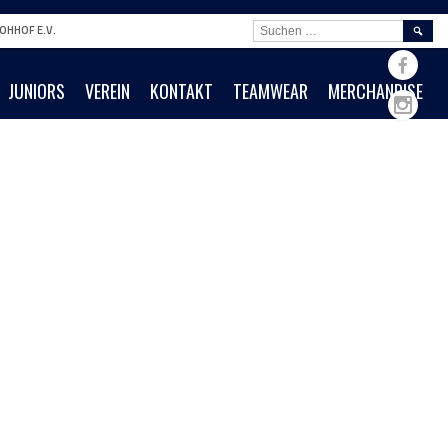
SUCHE
OHHOF E.V.
NACH:
JUNIORS
VEREIN
KONTAKT
TEAMWEAR
MERCHANDISE