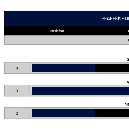
PFAFFENHO
Position
3
A
3
PI
2