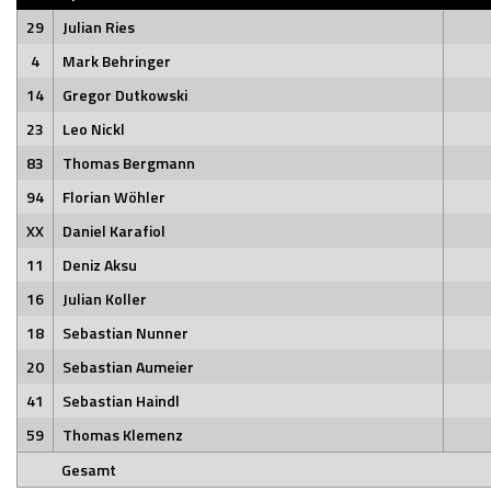
29
Julian Ries
4
Mark Behringer
14
Gregor Dutkowski
23
Leo Nickl
83
Thomas Bergmann
94
Florian Wöhler
XX
Daniel Karafiol
11
Deniz Aksu
16
Julian Koller
18
Sebastian Nunner
20
Sebastian Aumeier
41
Sebastian Haindl
59
Thomas Klemenz
Gesamt