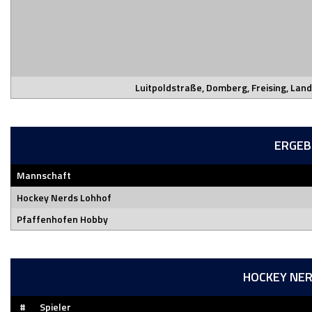
Luitpoldstraße, Domberg, Freising, Land
ERGEB
Mannschaft
Hockey Nerds Lohhof
Pfaffenhofen Hobby
HOCKEY NE
#
Spieler