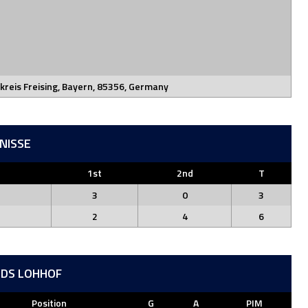
kreis Freising, Bayern, 85356, Germany
NISSE
1st
2nd
T
3
0
3
2
4
6
RDS LOHHOF
Position
G
A
PIM