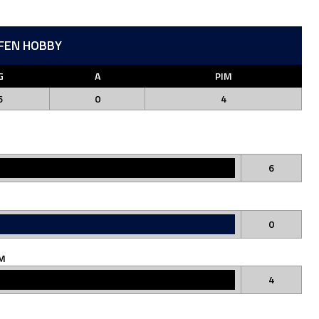
FEN HOBBY
G
A
PIM
6
0
4
G
6
0
M
4