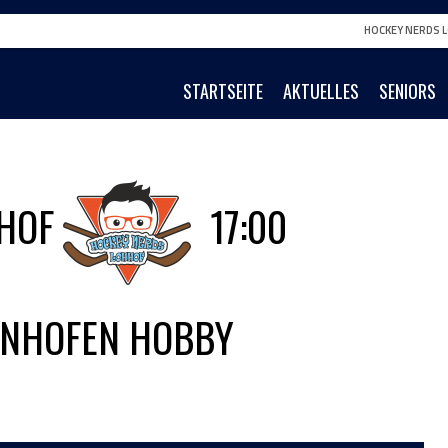
HOCKEY NERDS L
STARTSEITE
AKTUELLES
SENIORS
HOF
17:00
ENHOFEN HOBBY